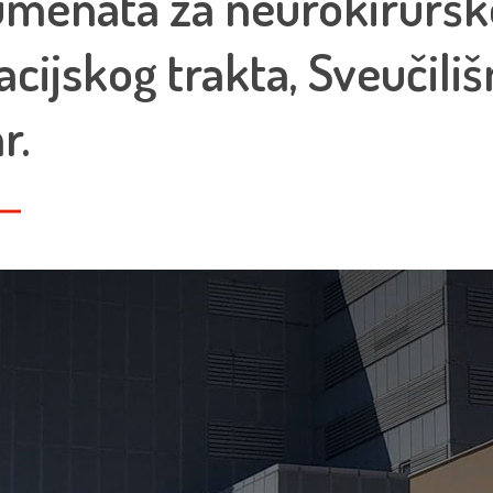
umenata za neurokirurške
cijskog trakta, Sveučiliš
r.