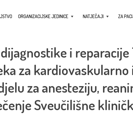
JSTVO
ORGANIZACIJSKE JEDINICE
NATJEČAJI
ZA PACI
+
+
 dijagnostike i reparacij
eka za kardiovaskularno
djelu za anesteziju, reani
ečenje Sveučilišne klinič