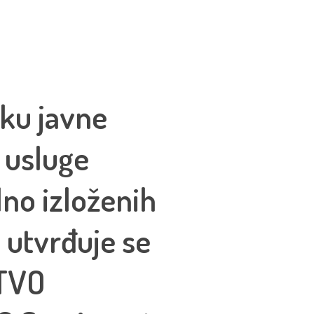
pku javne
 usluge
no izloženih
 utvrđuje se
TVO