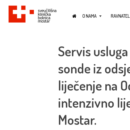
O NAMA
RAVNATEL
+
Servis usluga
sonde iz odsj
liječenje na O
intenzivno lij
Mostar.