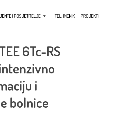
JENTE I POSJETITELJE
TEL. IMENIK
PROJEKTI
+
e TEE 6Tc-RS
 intenzivno
maciju i
ke bolnice