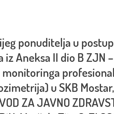
ijeg ponuditelja u postu
 iz Aneksa II dio B ZJN –
 monitoringa profesional
zimetrija) u SKB Mostar,
ZAVOD ZA JAVNO ZDRAVS