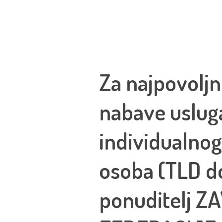
Za najpovoljn
nabave usluga
individualnog
osoba (TLD do
ponuditelj 