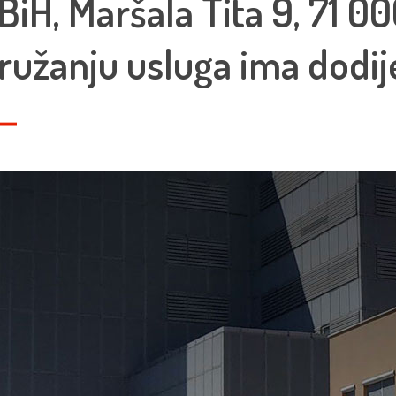
H, Maršala Tita 9, 71 00
ružanju usluga ima dodijel