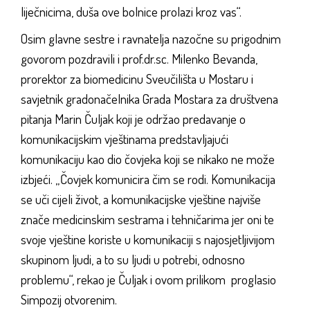
liječnicima, duša ove bolnice prolazi kroz vas“.
Osim glavne sestre i ravnatelja nazočne su prigodnim
govorom pozdravili i prof.dr.sc. Milenko Bevanda,
prorektor za biomedicinu Sveučilišta u Mostaru i
savjetnik gradonačelnika Grada Mostara za društvena
pitanja Marin Čuljak koji je održao predavanje o
komunikacijskim vještinama predstavljajući
komunikaciju kao dio čovjeka koji se nikako ne može
izbjeći. „Čovjek komunicira čim se rodi. Komunikacija
se uči cijeli život, a komunikacijske vještine najviše
znače medicinskim sestrama i tehničarima jer oni te
svoje vještine koriste u komunikaciji s najosjetljivijom
skupinom ljudi, a to su ljudi u potrebi, odnosno
problemu“, rekao je Čuljak i ovom prilikom proglasio
Simpozij otvorenim.