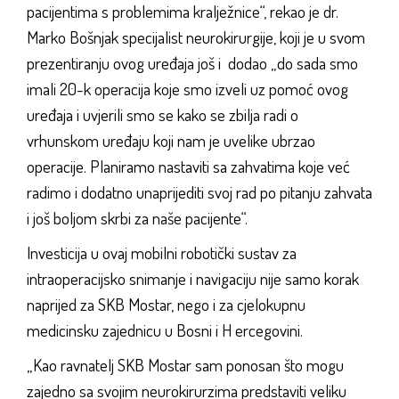
pacijentima s problemima kralježnice“, rekao je dr.
Marko Bošnjak specijalist neurokirurgije, koji je u svom
prezentiranju ovog uređaja još i dodao „do sada smo
imali 20-k operacija koje smo izveli uz pomoć ovog
uređaja i uvjerili smo se kako se zbilja radi o
vrhunskom uređaju koji nam je uvelike ubrzao
operacije. Planiramo nastaviti sa zahvatima koje već
radimo i dodatno unaprijediti svoj rad po pitanju zahvata
i još boljom skrbi za naše pacijente“.
Investicija u ovaj mobilni robotički sustav za
intraoperacijsko snimanje i navigaciju nije samo korak
naprijed za SKB Mostar, nego i za cjelokupnu
medicinsku zajednicu u Bosni i H ercegovini.
„Kao ravnatelj SKB Mostar sam ponosan što mogu
zajedno sa svojim neurokirurzima predstaviti veliku