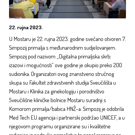
22. rujna 2023.
U Mostaru je 22. rujna 2023. godine svečano otvoren 7.
Simpozij primalja s međunarodnim sudjelovanjem.
Simpozij pod nazivom „Digitalna primaljska skrb:
izazovi i mogućnosti“ ove godine je okupio preko 200
sudionika. Organizatori ovog znanstveno stručnog
skupa su Fakultet zdravstvenih studija Sveučilišta u
Mostaru i Klinika za ginekologiju i porodništvo
Sveučilišne kliničke bolnice Mostaru suradnji s
Komorom primalja/babica HNŽ-a. Simpozij je odobrila
Med Tech EU agencija i partnerski podržao UNICEF, a u
njegovom programu organizirane su i kvalitetne
radionice iz područja primaljstva te panel rasprava na