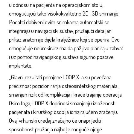
u odnosu na pacijenta na operacijskom stolu,
omogućujući tako visokokvalitetno 2D i 3D snimanje.
Podatci dobiveni ovim snimkama automatski se
integriraju u navigacijski sustav, pružajući detaljan
prikaz anatomije dijela kralježnice koji se operira. Ovo
omogućuje neurokirurzima da pažljivo planiraju zahvat
i uz pomoć navigacijskog sustava sigurno postave
implantate.
„Glavni rezultati primjene LOOP X-a su povećana
preciznost pozicioniranja osteosintetskog materijala,
smanjen rizik od komplikacija i kraće trajanje operacija.
Osim toga, LOOP X doprinosi smanjenju izloženosti
pacijenata i kirurškog osoblja ionizirajućem zračenju.
Ovaj vrhunski uređaj značajno će unaprijediti
sposobnost pružanja najbolje moguće njege