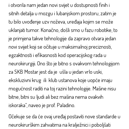
i otvorila nam jedan novi svijet u dostupnosti finih i
sitnih detalja u mozgu i lubanjskom prostoru, zatim je
tu bilo uvođenje uzv noževa, uređaja kojim se može
uklanjati tumor. Konačno, došli smo u fazu robotike, to
je primjena takve tehnologije da zapravo otvara jedan
novi svijet koji se očituje u maksimalnoj preciznosti,
egzaktnosti i efikasnosti kod operacijskog rada u
neurokirurgiji. Ono što je bitno s ovakvom tehnologijom
za SKB Mostar jest da je ušla u jedan vrlo uski,
ekskluzivni krug ili klub ustanova koje uopće imaju
mogućnost raditi na toj razini tehnologije. Mašine nisu
bitne, bitni su ljudi ali bez mašina nema ovakvih
iskoraka“, naveo je prof. Paladino.
Očekuje se da će ovaj uređaj postaviti nove standarde u
neurokirurškim zahvatima na kralježnici i poboljšati