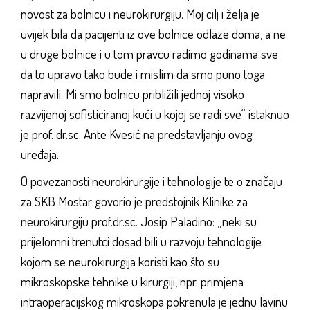
novost za bolnicu i neurokirurgiju. Moj cilj i želja je
uvijek bila da pacijenti iz ove bolnice odlaze doma, a ne
u druge bolnice i u tom pravcu radimo godinama sve
da to upravo tako bude i mislim da smo puno toga
napravili. Mi smo bolnicu približili jednoj visoko
razvijenoj sofisticiranoj kući u kojoj se radi sve“ istaknuo
je prof. dr.sc. Ante Kvesić na predstavljanju ovog
uređaja.
O povezanosti neurokirurgije i tehnologije te o značaju
za SKB Mostar govorio je predstojnik Klinike za
neurokirurgiju prof.dr.sc. Josip Paladino: „neki su
prijelomni trenutci dosad bili u razvoju tehnologije
kojom se neurokirurgija koristi kao što su
mikroskopske tehnike u kirurgiji, npr. primjena
intraoperacijskog mikroskopa pokrenula je jednu lavinu