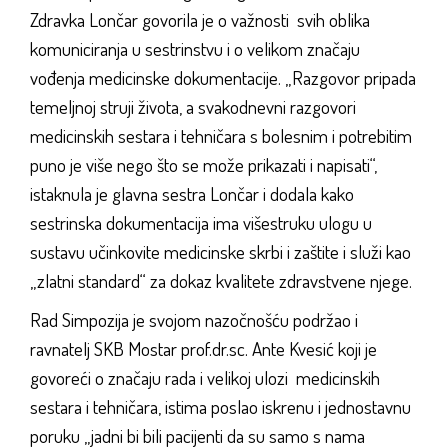
Zdravka Lončar govorila je o važnosti svih oblika
komuniciranja u sestrinstvu i o velikom značaju
vođenja medicinske dokumentacije. „Razgovor pripada
temeljnoj struji života, a svakodnevni razgovori
medicinskih sestara i tehničara s bolesnim i potrebitim
puno je više nego što se može prikazati i napisati“,
istaknula je glavna sestra Lončar i dodala kako
sestrinska dokumentacija ima višestruku ulogu u
sustavu učinkovite medicinske skrbi i zaštite i služi kao
„zlatni standard“ za dokaz kvalitete zdravstvene njege.
Rad Simpozija je svojom nazočnošću podržao i
ravnatelj SKB Mostar prof.dr.sc. Ante Kvesić koji je
govoreći o značaju rada i velikoj ulozi medicinskih
sestara i tehničara, istima poslao iskrenu i jednostavnu
poruku „jadni bi bili pacijenti da su samo s nama