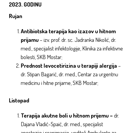
2023. GODINU
Rujan
Antibiotska terapija kao izazov u hitnom
prijamu
– izv. prof. dr. sc. Jadranka Nikolić, dr.
med., specijalist infektologije, Klinika za infektivne
bolesti, SKB Mostar;
Prednost levocetirizina u terapiji alergija
–
dr. Stipan Bagarić, dr. med., Centar za urgentnu
medicinu i hitne prijame, SKB Mostar;
Listopad
Terapija akutne boli u hitnom prijemu –
dr.
Dajana Vladić-Spaić, dr. med., specijalist
anestezije i reanimacije, voditelj Ambulante za