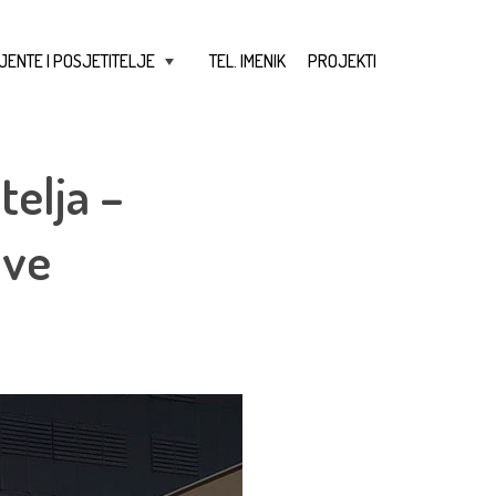
JENTE I POSJETITELJE
TEL. IMENIK
PROJEKTI
+
telja –
ove