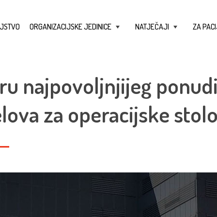
JSTVO
ORGANIZACIJSKE JEDINICE
NATJEČAJI
ZA PACI
+
+
ru najpovoljnjijeg ponudi
elova za operacijske stol