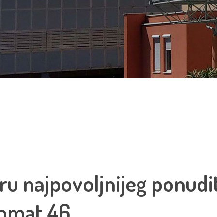
ru najpovoljnijeg ponudit
omat 46