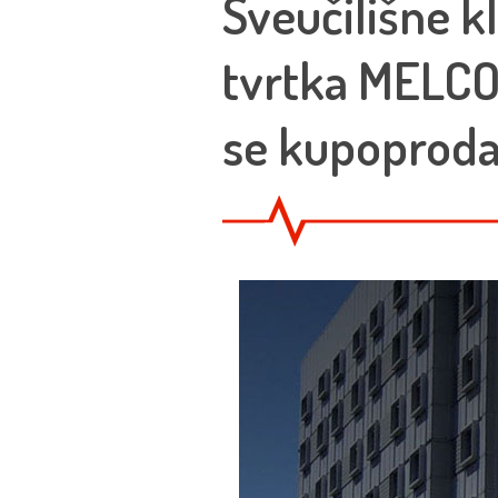
Sveučilišne k
tvrtka MELCOM
se kupoprodajn