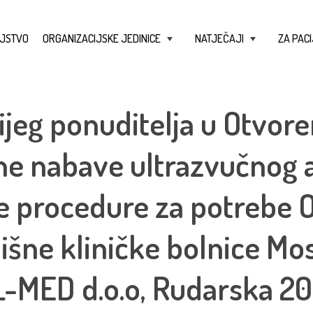
JSTVO
ORGANIZACIJSKE JEDINICE
NATJEČAJI
ZA PACI
+
+
ijeg ponuditelja u Otvo
ne nabave ultrazvučnog a
e procedure za potrebe 
lišne kliničke bolnice Mos
L-MED d.o.o, Rudarska 2