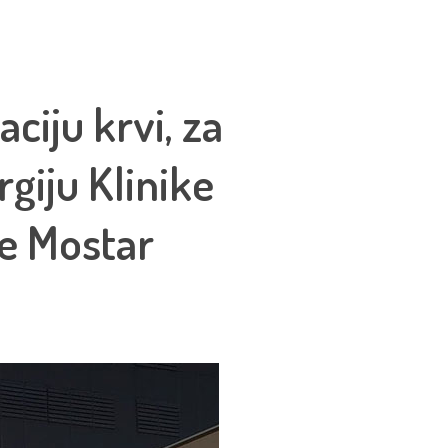
ciju krvi, za
giju Klinike
ce Mostar