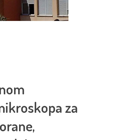
renom
mikroskopa za
orane,