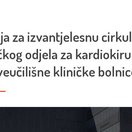
 za izvantjelesnu cirkula
čkog odjela za kardiokirur
veučilišne kliničke bolni