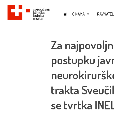
O NAMA
RAVNATEL
+
Za najpovoljn
postupku jav
neurokiruršk
trakta Sveuči
se tvrtka INE