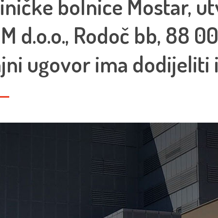
liničke bolnice Mostar, ut
 d.o.o., Rodoč bb, 88 00
i ugovor ima dodijeliti i