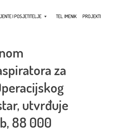
JENTE I POSJETITELJE
TEL. IMENIK
PROJEKTI
+
renom
spiratora za
Operacijskog
tar, utvrđuje
0b, 88 000