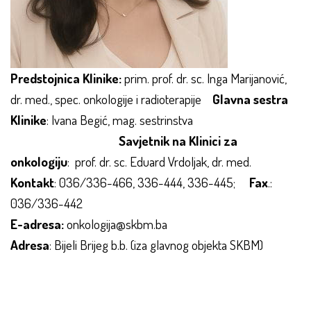
Predstojnica Klinike:
prim. prof. dr. sc. Inga Marijanović,
dr. med., spec. onkologije i radioterapije
Glavna sestra
Klinike
: Ivana Begić, mag. sestrinstva
Savjetnik na Klinici za
onkologiju
: prof. dr. sc. Eduard Vrdoljak, dr. med.
Kontakt
: 036/336-466, 336-444, 336-445;
Fax
.:
036/336-442
E-adresa:
onkologija@skbm.ba
Adresa
: Bijeli Brijeg b.b. (iza glavnog objekta SKBM)