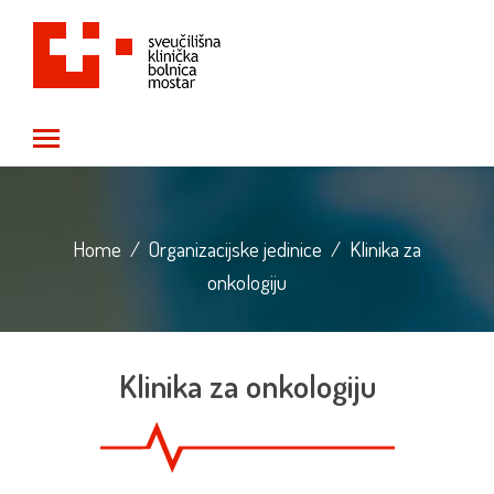
Toggle main menu visibility
Home
/
Organizacijske jedinice
/
Klinika za
onkologiju
Klinika za onkologiju