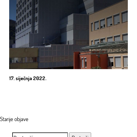
17. siječnja 2022.
Navigacija
Starije objave
objava
Pretraži: