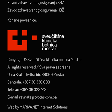
Zavod zdravstvenog osiguranja SBŽ
Zavod zdravstvenog osiguranja HBŽ
Korisne poveznice...
Copyright © Sveučilišna klinička bolnica Mostar
All rights reserved / Sva prava zadržana
Ulica Kralja Tvrtka bb, 88000 Mostar
Centrala: +387 36 336 000
Telefax: +387 36 322 712
E-mail: ravnateljstvo@skbm.ba
Web by MARIVA.NET Internet Solutions