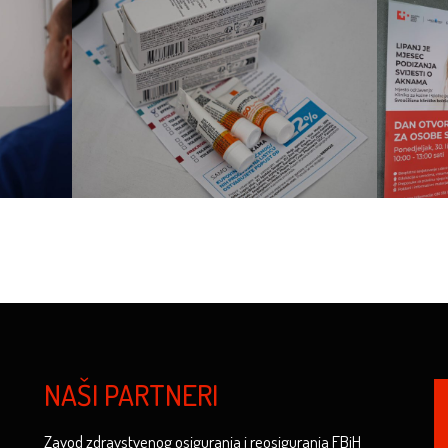
NAŠI PARTNERI
Zavod zdravstvenog osiguranja i reosiguranja FBiH