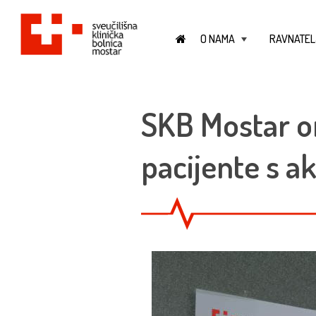
O NAMA
RAVNATEL
+
SKB Mostar or
pacijente s 