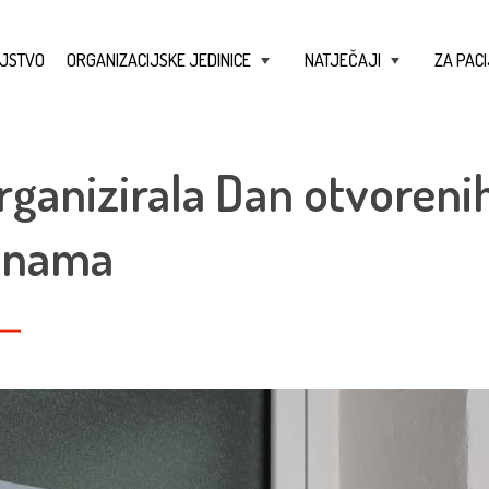
JSTVO
ORGANIZACIJSKE JEDINICE
NATJEČAJI
ZA PACI
+
+
ganizirala Dan otvorenih
aknama