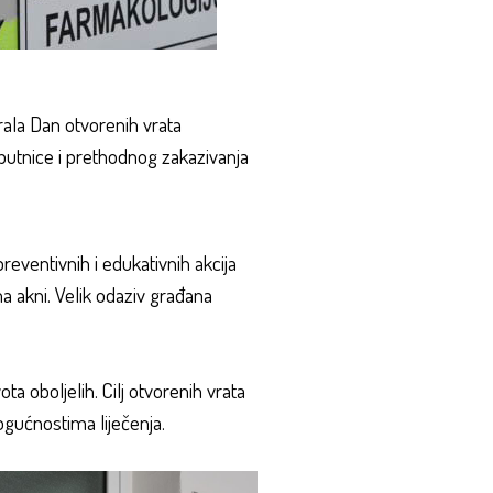
irala Dan otvorenih vrata
putnice i prethodnog zakazivanja
preventivnih i edukativnih akcija
a akni. Velik odaziv građana
a oboljelih. Cilj otvorenih vrata
ogućnostima liječenja.