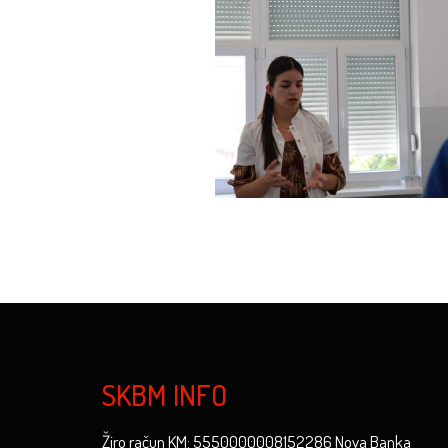
SKBM INFO
Žiro račun KM: 5550000008152286 Nova Banka