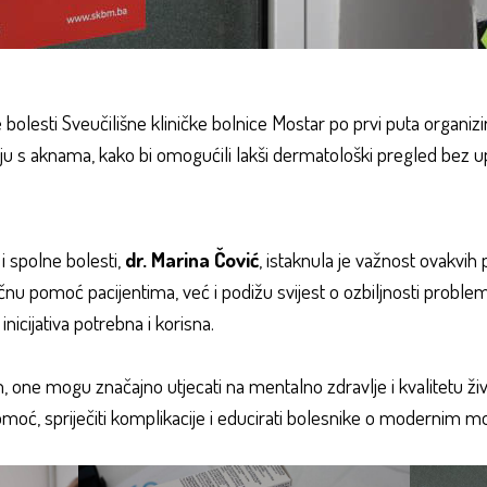
 bolesti Sveučilišne kliničke bolnice Mostar po prvi puta organiz
ju s aknama, kako bi omogućili lakši dermatološki pregled bez u
 i spolne bolesti,
dr. Marina Čović
, istaknula je važnost ovakvih 
čnu pomoć pacijentima, već i podižu svijest o ozbiljnosti problem
nicijativa potrebna i korisna.
one mogu značajno utjecati na mentalno zdravlje i kvalitetu život
 pomoć, spriječiti komplikacije i educirati bolesnike o modernim m