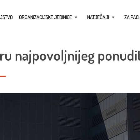
JSTVO
ORGANIZACIJSKE JEDINICE
NATJEČAJI
ZA PACI
+
+
ru najpovoljnijeg ponudit