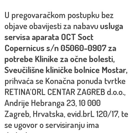
U pregovaračkom postupku bez
objave obavijesti za nabavu
usluga
servisa aparata OCT Soct
Copernicus s/n 05060-0907 za
potrebe Klinike za očne bolesti,
Sveučilišne kliničke bolnice Mostar,
prihvaća se Konačna ponuda tvrtke
RETINA’ORL CENTAR ZAGREB d.o.o.,
Andrije Hebranga 23, 10 000
Zagreb, Hrvatska, evid.brL 120/17, te
se ugovor o servisiranju ima