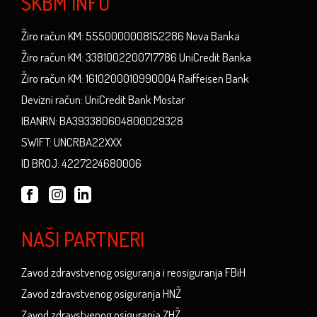
SKBM INFO
Žiro račun KM: 5550000008152286 Nova Banka
Žiro račun KM: 3381002200717786 UniCredit Banka
Žiro račun KM: 1610200010990004 Raiffeisen Bank
Devizni račun: UniCredit Bank Mostar
IBANRN: BA393380604800029328
SWIFT: UNCRBA22XXX
ID BROJ: 4227224680006
NAŠI PARTNERI
Zavod zdravstvenog osiguranja i reosiguranja FBiH
Zavod zdravstvenog osiguranja HNŽ
Zavod zdravstvenog osiguranja ZHŽ