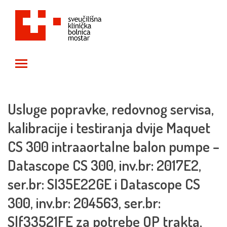
Toggle main menu visibility
Usluge popravke, redovnog servisa,
kalibracije i testiranja dvije Maquet
CS 300 intraaortalne balon pumpe –
Datascope CS 300, inv.br: 2017E2,
ser.br: SI35E22GE i Datascope CS
300, inv.br: 204563, ser.br:
Slf33521FE za potrebe OP trakta,