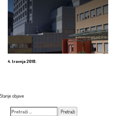
4. travnja 2018.
Navigacija
Starije objave
objava
Pretraži: