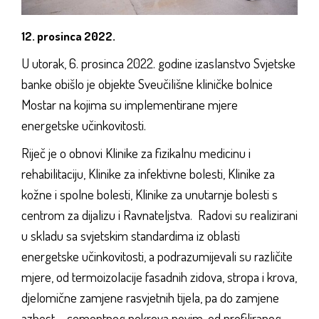
12. prosinca 2022.
U utorak, 6. prosinca 2022. godine izaslanstvo Svjetske
banke obišlo je objekte Sveučilišne kliničke bolnice
Mostar na kojima su implementirane mjere
energetske učinkovitosti.
Riječ je o obnovi Klinike za fizikalnu medicinu i
rehabilitaciju, Klinike za infektivne bolesti, Klinike za
kožne i spolne bolesti, Klinike za unutarnje bolesti s
centrom za dijalizu i Ravnateljstva. Radovi su realizirani
u skladu sa svjetskim standardima iz oblasti
energetske učinkovitosti, a podrazumijevali su različite
mjere, od termoizolacije fasadnih zidova, stropa i krova,
djelomične zamjene rasvjetnih tijela, pa do zamjene
azbest – cementnog pokrova novim, od profiliranog