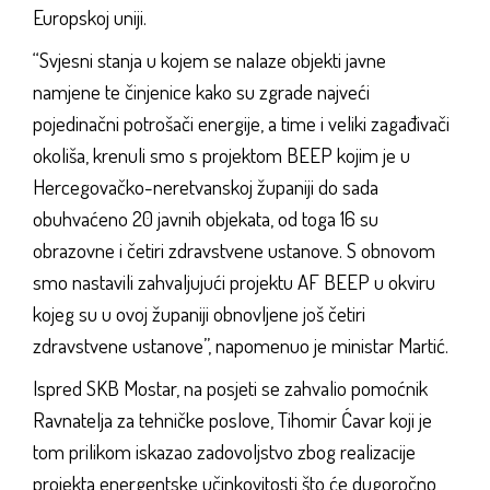
Europskoj uniji.
“Svjesni stanja u kojem se nalaze objekti javne
namjene te činjenice kako su zgrade najveći
pojedinačni potrošači energije, a time i veliki zagađivači
okoliša, krenuli smo s projektom BEEP kojim je u
Hercegovačko-neretvanskoj županiji do sada
obuhvaćeno 20 javnih objekata, od toga 16 su
obrazovne i četiri zdravstvene ustanove. S obnovom
smo nastavili zahvaljujući projektu AF BEEP u okviru
kojeg su u ovoj županiji obnovljene još četiri
zdravstvene ustanove”, napomenuo je ministar Martić.
Ispred SKB Mostar, na posjeti se zahvalio pomoćnik
Ravnatelja za tehničke poslove, Tihomir Ćavar koji je
tom prilikom iskazao zadovoljstvo zbog realizacije
projekta energentske učinkovitosti što će dugoročno