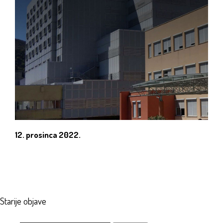
12. prosinca 2022.
Navigacija
Starije objave
objava