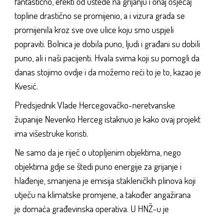
fantastično, efekti od uštede na grijanju i onaj osjećaj
topline drastično se promijenio, a i vizura grada se
promijenila kroz sve ove ulice koju smo uspjeli
popraviti. Bolnica je dobila puno, ljudi i građani su dobili
puno, ali i naši pacijenti. Hvala svima koji su pomogli da
danas stojimo ovdje i da možemo reći to je to, kazao je
Kvesić.
Predsjednik Vlade Hercegovačko-neretvanske
županije Nevenko Herceg istaknuo je kako ovaj projekt
ima višestruke koristi.
Ne samo da je riječ o utopljenim objektima, nego
objektima gdje se štedi puno energije za grijanje i
hlađenje, smanjena je emisija stakleničkih plinova koji
utječu na klimatske promjene, a također angažirana
je domaća građevinska operativa. U HNŽ-u je