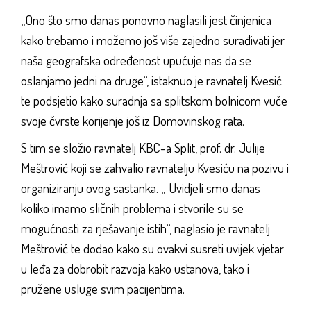
„Ono što smo danas ponovno naglasili jest činjenica
kako trebamo i možemo još više zajedno surađivati jer
naša geografska određenost upućuje nas da se
oslanjamo jedni na druge“, istaknuo je ravnatelj Kvesić
te podsjetio kako suradnja sa splitskom bolnicom vuče
svoje čvrste korijenje još iz Domovinskog rata.
S tim se složio ravnatelj KBC-a Split, prof. dr. Julije
Meštrović koji se zahvalio ravnatelju Kvesiću na pozivu i
organiziranju ovog sastanka. „ Uvidjeli smo danas
koliko imamo sličnih problema i stvorile su se
mogućnosti za rješavanje istih“, naglasio je ravnatelj
Meštrović te dodao kako su ovakvi susreti uvijek vjetar
u leđa za dobrobit razvoja kako ustanova, tako i
pružene usluge svim pacijentima.