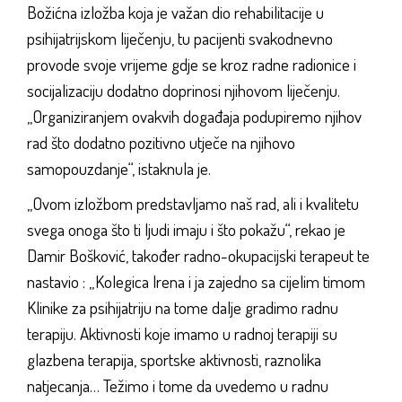
Božićna izložba koja je važan dio rehabilitacije u
psihijatrijskom liječenju, tu pacijenti svakodnevno
provode svoje vrijeme gdje se kroz radne radionice i
socijalizaciju dodatno doprinosi njihovom liječenju.
„Organiziranjem ovakvih događaja podupiremo njihov
rad što dodatno pozitivno utječe na njihovo
samopouzdanje“, istaknula je.
„Ovom izložbom predstavljamo naš rad, ali i kvalitetu
svega onoga što ti ljudi imaju i što pokažu“, rekao je
Damir Bošković, također radno-okupacijski terapeut te
nastavio : „Kolegica Irena i ja zajedno sa cijelim timom
Klinike za psihijatriju na tome dalje gradimo radnu
terapiju. Aktivnosti koje imamo u radnoj terapiji su
glazbena terapija, sportske aktivnosti, raznolika
natjecanja… Težimo i tome da uvedemo u radnu