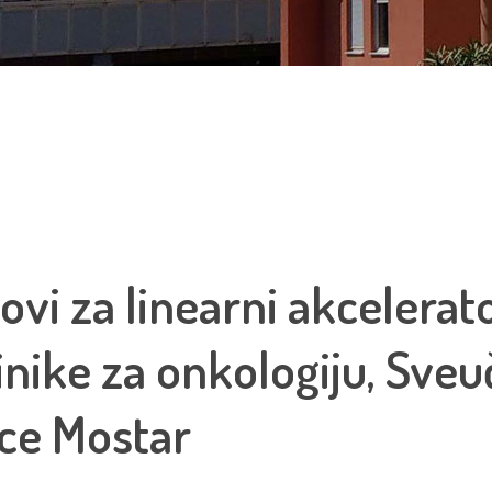
lovi za linearni akceler
inike za onkologiju, Sveu
ice Mostar