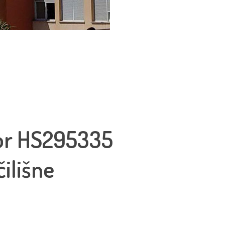
ator HS295335
čilišne