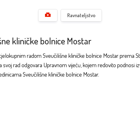
Ravnateljstvo
šne kliničke bolnice Mostar
ja cjelokupnim radom Sveučilišne kliničke bolnice Mostar prema S
voj rad odgovara Upravnom vijeću, kojem redovito podnosi izvje
edinicama Sveučilišne kliničke bolnice Mostar.