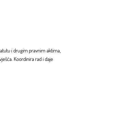
tatutu i drugim pravnim aktima,
šća. Koordinira rad i daje