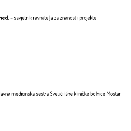
 med.
– savjetnik ravnatelja za znanost i projekte
avna medicinska sestra Sveučilišne kliničke bolnice Mostar