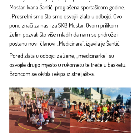
Mostar, Ivana Šantić proglašena sportašicom godine.
„Presretni smo što smo osvojili zlato u odbojci. Ovo
puno znači za nas i za SKB Mostar. Ovom prilikom
želim pozvati što više mladih da nam se pridruže i
postanu novi članovi „Medicinara“, izjavila je Šantić.
Pored zlata u odbojci za žene, „medicinarke“ su
osvojile drugo mjesto u rukometu te treće u basketu.
Broncom se okitila i ekipa iz streljaštva.