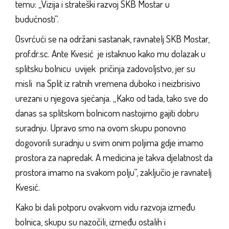
temu: „Vizija i strateški razvoj SKB Mostar u
budućnosti“.
Osvrćući se na održani sastanak, ravnatelj SKB Mostar,
prof.dr.sc. Ante Kvesić je istaknuo kako mu dolazak u
splitsku bolnicu uvijek pričinja zadovoljstvo, jer su
misli na Split iz ratnih vremena duboko i neizbrisivo
urezani u njegova sjećanja. „Kako od tada, tako sve do
danas sa splitskom bolnicom nastojimo gajiti dobru
suradnju. Upravo smo na ovom skupu ponovno
dogovorili suradnju u svim onim poljima gdje imamo
prostora za napredak. A medicina je takva djelatnost da
prostora imamo na svakom polju“, zaključio je ravnatelj
Kvesić.
Kako bi dali potporu ovakvom vidu razvoja između
bolnica, skupu su nazočili, između ostalih i