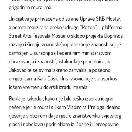
prigodnim muralima.
„Inicijativa je prihvaćena od strane Uprave SKB Mostar,
a potom realizirana preko Udruge ”Rezon” – platforma
Street Arts Festivala Mostar u sklopu projekta Doprinos
razvoju i širenju znanosti/popularizacije znanosti koji je
osmišljen u suradnji sa Federalnim ministarstvom
obrazovanja i znanosti“, istaknula je pročelnica, dr.
Jakovac te se svima iskreno zahvalila, a posebno
umjetnicama Karli Ćosić i Iris Ivković koje su usprkos
lošem vremenu dovršili izradu murala.
Rekla je, također, kako nije bilo teško izabrati idejno
rješenje jer je mural s likom Vladimira Preloga idealno
rješenje s obzirom da je riječ o znanstveniku svjetskog
glasa i nobelovcu podrijetlom iz Bosne i Hercegovine.