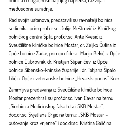
bolnica i mogućnosti daljnjeg napretka, razvoja i
međusobne suradnje.
Rad svojih ustanova, predstavili su ravnatelji bolnica
sudionika: prim.prof.dr.sc. Julije Meštrović iz Kliničkog
bolničkog centra Split, prof.dr.sc. Ante Kvesić iz
Sveučilišne kliničke bolnice Mostar, dr. Željko Čulina iz
Opće bolnice Zadar, prim.prof.dr.sc. Marijo Bekić iz Opće
bolnice Dubrovnik, dr. Kristijan Stipaničev iz Opće
bolnice Šibensko-kninske županije i dr. Tatijana Šipalo
Lilić iz Opće i veteranske bolnice „Hrvatski ponos“ Knin.
Zanimljiva predavanja iz Sveučilišne kliničke bolnice
Mostar prezentirali su prof.dr.sc. Ivan Ćavar na temu
„Simbioza Medicinskog fakulteta i SKB Mostar“,
doc.dr.sc. Svjetlana Grgić na temu: „SKB Mostar –
putovanje kroz vrijeme“ i doc.dr.sc. Kristina Galić na