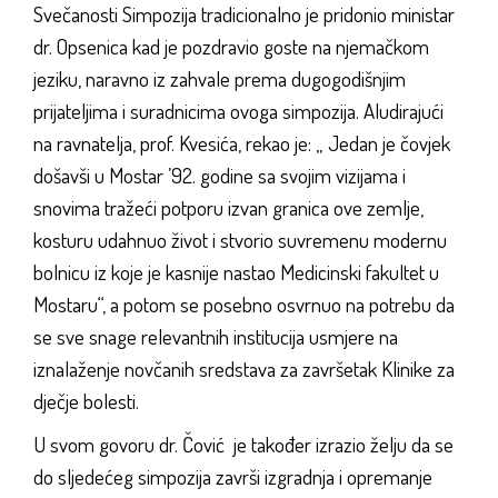
Svečanosti Simpozija tradicionalno je pridonio ministar
dr. Opsenica kad je pozdravio goste na njemačkom
jeziku, naravno iz zahvale prema dugogodišnjim
prijateljima i suradnicima ovoga simpozija. Aludirajući
na ravnatelja, prof. Kvesića, rekao je: „ Jedan je čovjek
došavši u Mostar ’92. godine sa svojim vizijama i
snovima tražeći potporu izvan granica ove zemlje,
kosturu udahnuo život i stvorio suvremenu modernu
bolnicu iz koje je kasnije nastao Medicinski fakultet u
Mostaru“, a potom se posebno osvrnuo na potrebu da
se sve snage relevantnih institucija usmjere na
iznalaženje novčanih sredstava za završetak Klinike za
dječje bolesti.
U svom govoru dr. Čović je također izrazio želju da se
do sljedećeg simpozija završi izgradnja i opremanje