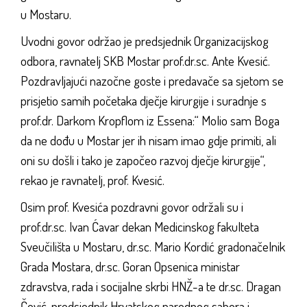
u Mostaru.
Uvodni govor održao je predsjednik Organizacijskog
odbora, ravnatelj SKB Mostar prof.dr.sc. Ante Kvesić.
Pozdravljajući nazočne goste i predavače sa sjetom se
prisjetio samih početaka dječje kirurgije i suradnje s
prof.dr. Darkom Kropflom iz Essena:“ Molio sam Boga
da ne dođu u Mostar jer ih nisam imao gdje primiti, ali
oni su došli i tako je započeo razvoj dječje kirurgije“,
rekao je ravnatelj, prof. Kvesić.
Osim prof. Kvesića pozdravni govor održali su i
prof.dr.sc. Ivan Ćavar dekan Medicinskog fakulteta
Sveučilišta u Mostaru, dr.sc. Mario Kordić gradonačelnik
Grada Mostara, dr.sc. Goran Opsenica ministar
zdravstva, rada i socijalne skrbi HNŽ-a te dr.sc. Dragan
Čović, predsjednik Hrvatskog narodnog sabora i