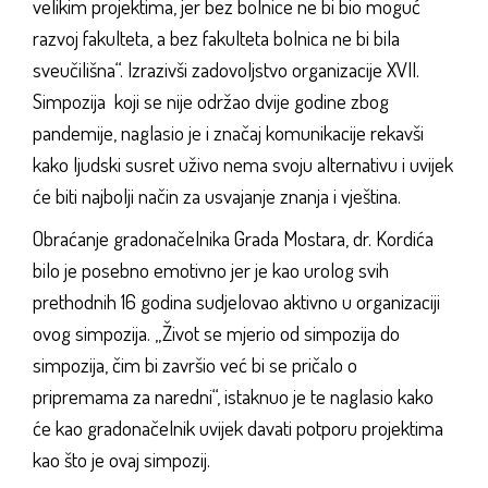
velikim projektima, jer bez bolnice ne bi bio moguć
razvoj fakulteta, a bez fakulteta bolnica ne bi bila
sveučilišna“. Izrazivši zadovoljstvo organizacije XVII.
Simpozija koji se nije održao dvije godine zbog
pandemije, naglasio je i značaj komunikacije rekavši
kako ljudski susret uživo nema svoju alternativu i uvijek
će biti najbolji način za usvajanje znanja i vještina.
Obraćanje gradonačelnika Grada Mostara, dr. Kordića
bilo je posebno emotivno jer je kao urolog svih
prethodnih 16 godina sudjelovao aktivno u organizaciji
ovog simpozija. „Život se mjerio od simpozija do
simpozija, čim bi završio već bi se pričalo o
pripremama za naredni“, istaknuo je te naglasio kako
će kao gradonačelnik uvijek davati potporu projektima
kao što je ovaj simpozij.