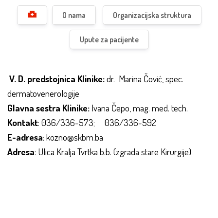
O nama
Organizacijska struktura
Upute za pacijente
V. D. predstojnica Klinike:
dr. Marina Čović, spec.
dermatovenerologije
Glavna sestra Klinike:
Ivana Čepo, mag. med. tech.
Kontakt
: 036/336-573; 036/336-592
E-adresa
: kozno@skbm.ba
Adresa
: Ulica Kralja Tvrtka b.b. (zgrada stare Kirurgije)