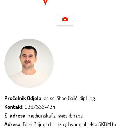
Pročelnik Odjela:
dr. sc. Stipe Galić, dipl. ing.
Kontakt
: 036/336-434
E-adresa
: medicinskafizika@skbm.ba
Adresa
: Bijeli Brijeg b.b. – iza glavnog objekta SKBM (u