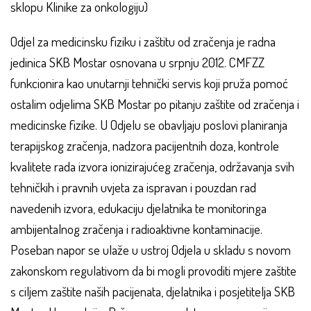
sklopu Klinike za onkologiju)
Odjel za medicinsku fiziku i zaštitu od zračenja je radna
jedinica SKB Mostar osnovana u srpnju 2012. CMFZZ
funkcionira kao unutarnji tehnički servis koji pruža pomoć
ostalim odjelima SKB Mostar po pitanju zaštite od zračenja i
medicinske fizike. U Odjelu se obavljaju poslovi planiranja
terapijskog zračenja, nadzora pacijentnih doza, kontrole
kvalitete rada izvora ionizirajućeg zračenja, održavanja svih
tehničkih i pravnih uvjeta za ispravan i pouzdan rad
navedenih izvora, edukaciju djelatnika te monitoringa
ambijentalnog zračenja i radioaktivne kontaminacije.
Poseban napor se ulaže u ustroj Odjela u skladu s novom
zakonskom regulativom da bi mogli provoditi mjere zaštite
s ciljem zaštite naših pacijenata, djelatnika i posjetitelja SKB