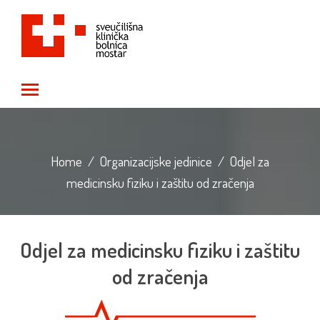
Toggle main menu visibility
Home
/
Organizacijske jedinice
/
Odjel za
medicinsku fiziku i zaštitu od zračenja
Odjel za medicinsku fiziku i zaštitu
od zračenja