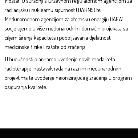
Mostar. U suradnji s Državnom regulatornom agencijom za
radijacijsku i nuklearnu sigurnost (DARNS) te
Međunarodnom agencijom za atomsku energiju (IAEA)
sudjelujemo u više međunarodnih i domaćih projekata sa
ciljem širenja kapaciteta i poboljšavanja djelatnosti
medicinske fizike i zaštite od zračenja.
U budućnosti planiramo uvođenje novih modaliteta
radioterapije, nastavak rada na raznim međunarodnim
projektima te uvođenje neionizirajućeg zračenja u program
osiguranja kvalitete.