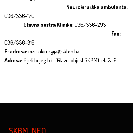
Neurokirurška ambulanta:
036/336-170
Glavna sestra Klinike
: 036/336-293
Fax:
036/336-316
E-adresa:
neurokirurgija@skbm.ba
Adresa:
Bijeli brijeg b.b. (Glavni objekt SKBM)-etaža 6
SKBM INFO