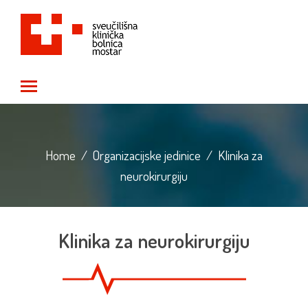
Toggle main menu visibility
Home
/
Organizacijske jedinice
/
Klinika za
neurokirurgiju
Klinika za neurokirurgiju