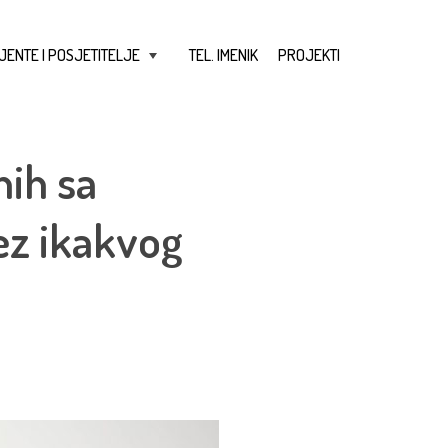
JENTE I POSJETITELJE
TEL. IMENIK
PROJEKTI
+
nih sa
ez ikakvog