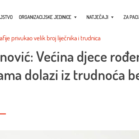
JSTVO
ORGANIZACIJSKE JEDINICE
NATJEČAJI
ZA PACI
+
+
ije privukao velik broj liječnika i trudnica
anović: Većina djece rođe
ma dolazi iz trudnoća b