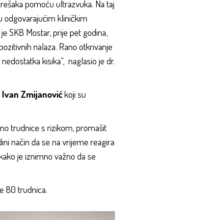
grešaka pomoću ultrazvuka. Na taj
u odgovarajućim kliničkim
 je SKB Mostar, prije pet godina,
pozitivnih nalaza. Rano otkrivanje
nedostatka kisika“, naglasio je dr.
. Ivan Zmijanović
koji su
o trudnice s rizikom, promašit
ni način da se na vrijeme reagira
 kako je iznimno važno da se
je 80 trudnica.