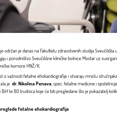
je održan je danas na Fakultetu zdravstvenih studija Sveučilišta u
ologiju i porodništvo Sveučilišne kliničke bolnice Mostar uz suorg
ječničke komore HNŽ/K.
t o važnosti fetalne ehokardiografije i stvaraju mrežu stručnjaka
zala je
dr. Nikolina Penava
, spec. fetalne medicine i opstetricij
i BiH te 80 trudnica koje će biti pregledane što je pokazatelj kolik
preglede fetalne ehokardiografije