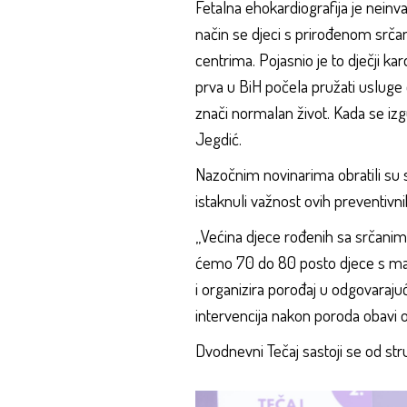
Fetalna ehokardiografija je nein
način se djeci s prirođenom srč
centrima. Pojasnio je to dječji ka
prva u BiH počela pružati usluge e
znači normalan život. Kada se izgu
Jegdić.
Nazočnim novinarima obratili su s
istaknuli važnost ovih preventivn
„Većina djece rođenih sa srčanim
ćemo 70 do 80 posto djece s mana
i organizira porođaj u odgovaraju
intervencija nakon poroda obavi 
Dvodnevni Tečaj sastoji se od stru