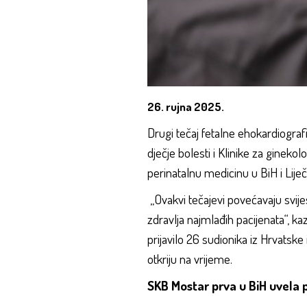
26. rujna 2025.
Drugi tečaj fetalne ehokardiografi
dječje bolesti i Klinike za ginek
perinatalnu medicinu u BiH i Li
„Ovakvi tečajevi povećavaju svijes
zdravlja najmlađih pacijenata“, ka
prijavilo 26 sudionika iz Hrvatske 
otkriju na vrijeme.
SKB Mostar prva u BiH uvela 