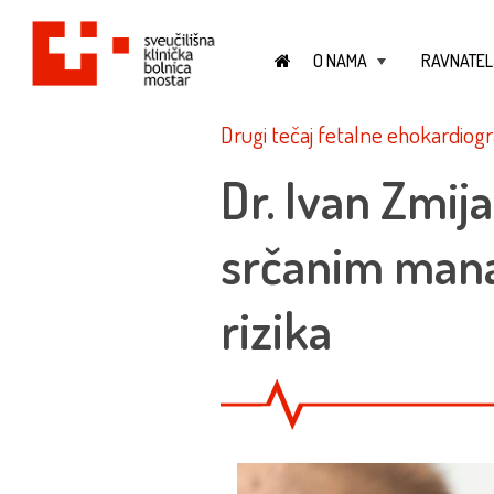
O NAMA
RAVNATEL
+
Drugi tečaj fetalne ehokardiograf
Dr. Ivan Zmij
srčanim mana
rizika