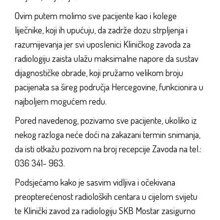
Ovim putem molimo sve pacijente kao i kolege
liječnike, koji ih upućuju, da zadrže dozu strpljenja i
razumijevanja jer svi uposlenici Kliničkog zavoda za
radiologiju zaista ulažu maksimalne napore da sustav
dijagnostičke obrade, koji pružamo velikom broju
pacijenata sa šireg područja Hercegovine, funkcionira u
najboljem mogućem redu.
Pored navedenog, pozivamo sve pacijente, ukoliko iz
nekog razloga neće doći na zakazani termin snimanja,
da isti otkažu pozivom na broj recepcije Zavoda na tel.:
036 341- 963.
Podsjećamo kako je sasvim vidljiva i očekivana
preopterećenost radioloških centara u cijelom svijetu
te Klinički zavod za radiologiju SKB Mostar zasigurno