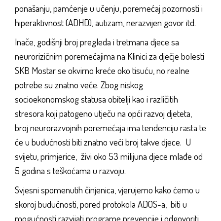
ponašanju, pamćenje u učenju, poremećaj pozornosti i
hiperaktivnost (ADHD), autizam, nerazvijen govor itd.
Inače, godišnji broj pregleda i tretmana djece sa
neurorizičnim poremećajima na Klinici za dječje bolesti
SKB Mostar se okvirno kreće oko tisuću, no realne
potrebe su znatno veće. Zbog niskog
socioekonomskog statusa obitelji kao i različitih
stresora koji patogeno utječu na opći razvoj djeteta,
broj neurorazvojnih poremećaja ima tendenciju rasta te
će u budućnosti biti znatno veći broj takve djece. U
svijetu, primjerice, živi oko 53 milijuna djece mlađe od
5 godina s teškoćama u razvoju.
Svjesni spomenutih činjenica, vjerujemo kako ćemo u
skoroj budućnosti, pored protokola ADOS-a, biti u
mogućnosti razvijati programe prevencije i odgovoriti