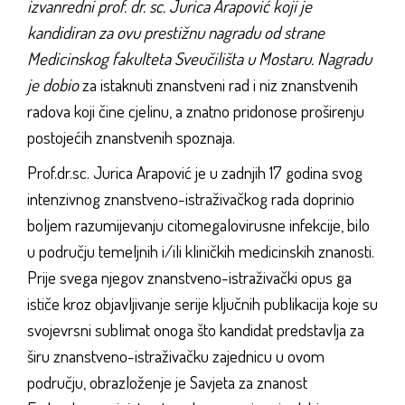
izvanredni prof. dr. sc. Jurica Arapović koji je
kandidiran za ovu prestižnu nagradu od strane
Medicinskog fakulteta Sveučilišta u Mostaru. Nagradu
je dobio
za istaknuti znanstveni rad i niz znanstvenih
radova koji čine cjelinu, a znatno pridonose proširenju
postojećih znanstvenih spoznaja.
Prof.dr.sc. Jurica Arapović je u zadnjih 17 godina svog
intenzivnog znanstveno-istraživačkog rada doprinio
boljem razumijevanju citomegalovirusne infekcije, bilo
u području temeljnih i/ili kliničkih medicinskih znanosti.
Prije svega njegov znanstveno-istraživački opus ga
ističe kroz objavljivanje serije ključnih publikacija koje su
svojevrsni sublimat onoga što kandidat predstavlja za
širu znanstveno-istraživačku zajednicu u ovom
području, obrazloženje je Savjeta za znanost