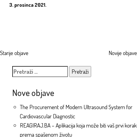
3. prosinca 2021.
Navigacija
Starije objave
Novije objave
objava
Pretraži:
Nove objave
The Procurement of Modern Ultrasound System for
Cardiovascular Diagnostic
REAGIRAJ.BA – Aplikacija koja može biti vaš prvi korak
prema spašenom životu