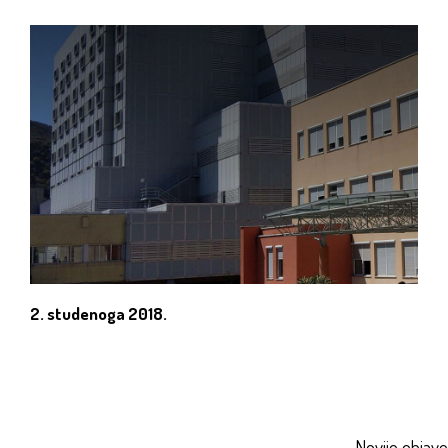
2. studenoga 2018.
Navigacija
Novije objave