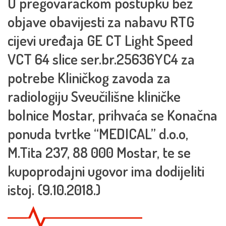
U pregovaračkom postupku bez
objave obavijesti za nabavu RTG
cijevi uređaja GE CT Light Speed
VCT 64 slice ser.br.25636YC4 za
potrebe Kliničkog zavoda za
radiologiju Sveučilišne kliničke
bolnice Mostar, prihvaća se Konačna
ponuda tvrtke “MEDICAL” d.o.o,
M.Tita 237, 88 000 Mostar, te se
kupoprodajni ugovor ima dodijeliti
istoj. (9.10.2018.)