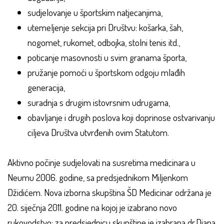
sudjelovanje u športskim natjecanjima,
utemeljenje sekcija pri Društvu: košarka, šah,
nogomet, rukomet, odbojka, stolni tenis itd.,
poticanje masovnosti u svim granama športa,
pružanje pomoći u športskom odgoju mlađih
generacija,
suradnja s drugim istovrsnim udrugama,
obavljanje i drugih poslova koji doprinose ostvarivanju
ciljeva Društva utvrđenih ovim Statutom.
Aktivno počinje sudjelovati na susretima medicinara u
Neumu 2006. godine, sa predsjednikom Miljenkom
Džidićem. Nova izborna skupština ŠD Medicinar održana je
20. siječnja 2011. godine na kojoj je izabrano novo
rukovodstvo: za predsjednicu skupštine je izabrana dr.Diana