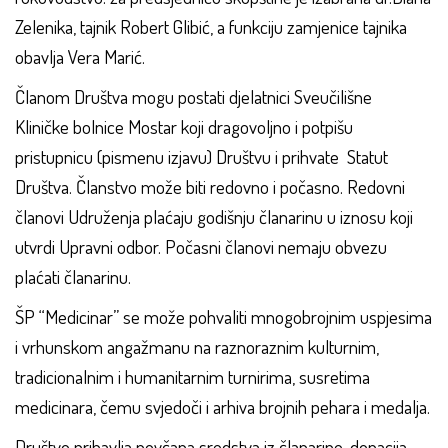
Zelenika, tajnik Robert Glibić, a funkciju zamjenice tajnika
obavlja Vera Marić.
Članom Društva mogu postati djelatnici Sveučilišne
Kliničke bolnice Mostar koji dragovoljno i potpišu
pristupnicu (pismenu izjavu) Društvu i prihvate Statut
Društva. Članstvo može biti redovno i počasno. Redovni
članovi Udruženja plaćaju godišnju članarinu u iznosu koji
utvrdi Upravni odbor. Počasni članovi nemaju obvezu
plaćati članarinu.
ŠP “Medicinar” se može pohvaliti mnogobrojnim uspjesima
i vrhunskom angažmanu na raznoraznim kulturnim,
tradicionalnim i humanitarnim turnirima, susretima
medicinara, čemu svjedoči i arhiva brojnih pehara i medalja.
Društvo pribavlja novčana sredstva iz članarine, donacija,