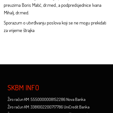
preuzima Boris Matić, dr.med., a podpredsjednice Ivana
Mihalj, dr.med.
Sporazum o utvrđivanju poslova koji se ne mogu prekidati
za vrijeme štrajka
SKBM INFO
Žiro račun KM: 5550000008152286 Nova Banka
Žiro račun KM: 3381002200717786 UniCredit Banka