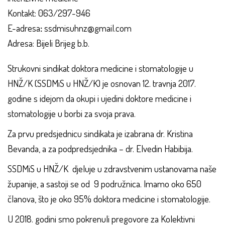
Kontakt: 063/297-946
E-adresa
:
ssdmisuhnz@gmail.com
Adresa: Bijeli Brijeg b.b.
Strukovni sindikat doktora medicine i stomatologije u
HNŽ/K (SSDMiS u HNŽ/K) je osnovan 12. travnja 2017.
godine s idejom da okupi i ujedini doktore medicine i
stomatologije u borbi za svoja prava.
Za prvu predsjednicu sindikata je izabrana dr. Kristina
Bevanda, a za podpredsjednika – dr. Elvedin Habibija.
SSDMiS u HNŽ/K djeluje u zdravstvenim ustanovama naše
županije, a sastoji se od 9 podružnica. Imamo oko 650
članova, što je oko 95% doktora medicine i stomatologije.
U 2018. godini smo pokrenuli pregovore za Kolektivni