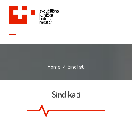
Toggle main menu visibility
Home
/
Sindikati
Sindikati