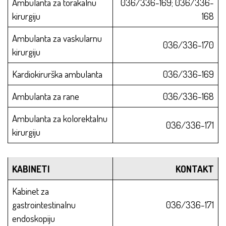
Ambulanta za torakalnu
036/336-169; 036/336-
kirurgiju
168
Ambulanta za vaskularnu
036/336-170
kirurgiju
Kardiokirurška ambulanta
036/336-169
Ambulanta za rane
036/336-168
Ambulanta za kolorektalnu
036/336-171
kirurgiju
KABINETI
KONTAKT
Kabinet za
gastrointestinalnu
036/336-171
endoskopiju