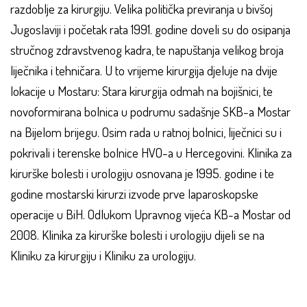
razdoblje za kirurgiju. Velika politička previranja u bivšoj
Jugoslaviji i početak rata 1991. godine doveli su do osipanja
stručnog zdravstvenog kadra, te napuštanja velikog broja
liječnika i tehničara. U to vrijeme kirurgija djeluje na dvije
lokacije u Mostaru: Stara kirurgija odmah na bojišnici, te
novoformirana bolnica u podrumu sadašnje SKB-a Mostar
na Bijelom brijegu. Osim rada u ratnoj bolnici, liječnici su i
pokrivali i terenske bolnice HVO-a u Hercegovini. Klinika za
kirurške bolesti i urologiju osnovana je 1995. godine i te
godine mostarski kirurzi izvode prve laparoskopske
operacije u BiH. Odlukom Upravnog vijeća KB-a Mostar od
2008. Klinika za kirurške bolesti i urologiju dijeli se na
Kliniku za kirurgiju i Kliniku za urologiju.