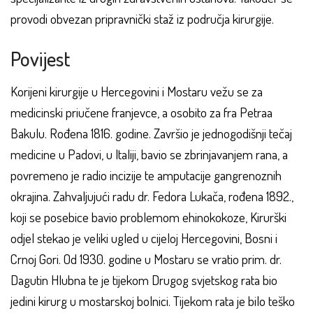
provodi obvezan pripravnički staž iz područja kirurgije.
Povijest
Korijeni kirurgije u Hercegovini i Mostaru vežu se za
medicinski priučene franjevce, a osobito za fra Petraa
Bakulu. Rođena 1816. godine. Završio je jednogodišnji tečaj
medicine u Padovi, u Italiji, bavio se zbrinjavanjem rana, a
povremeno je radio incizije te amputacije gangrenoznih
okrajina. Zahvaljujući radu dr. Fedora Lukača, rođena 1892.,
koji se posebice bavio problemom ehinokokoze, Kirurški
odjel stekao je veliki ugled u cijeloj Hercegovini, Bosni i
Crnoj Gori. Od 1930. godine u Mostaru se vratio prim. dr.
Dagutin Hlubna te je tijekom Drugog svjetskog rata bio
jedini kirurg u mostarskoj bolnici. Tijekom rata je bilo teško