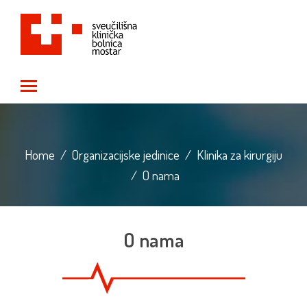
Toggle main menu visibility
Home
/
Organizacijske jedinice
/
Klinika za kirurgiju
/
O nama
O nama