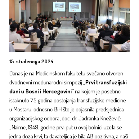
15. studenoga 2024.
Danas je na Medicinskom fakultetu svečano otvoren
dvodnevni međunarodni simpozij „
Prvi transfuzijski
dani u Bosni i Hercegovini“
na kojem je posebno
istaknuto 75 godina postojanja transfuzijske medicine
u Mostaru, odnosno BiH što je pojasnila predsjednica
organizacijskog odbora, doc. dr. Jadranka Knežević:
„Naime, 1949. godine prvi put u ovoj bolnici uzela se
jedna doza krvi, ta davateljica je bila AB pozitivna, a naši