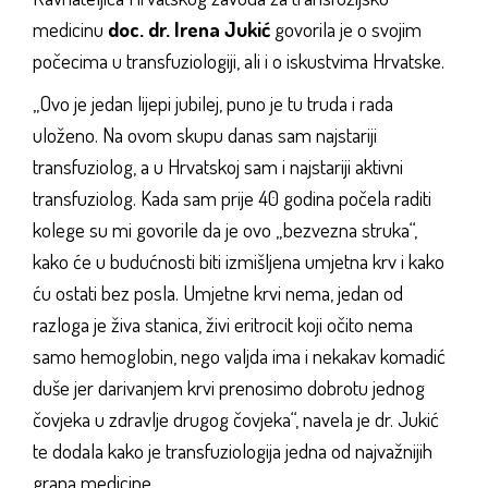
medicinu
doc. dr. Irena Jukić
govorila je o svojim
počecima u transfuziologiji, ali i o iskustvima Hrvatske.
„Ovo je jedan lijepi jubilej, puno je tu truda i rada
uloženo. Na ovom skupu danas sam najstariji
transfuziolog, a u Hrvatskoj sam i najstariji aktivni
transfuziolog. Kada sam prije 40 godina počela raditi
kolege su mi govorile da je ovo „bezvezna struka“,
kako će u budućnosti biti izmišljena umjetna krv i kako
ću ostati bez posla. Umjetne krvi nema, jedan od
razloga je živa stanica, živi eritrocit koji očito nema
samo hemoglobin, nego valjda ima i nekakav komadić
duše jer darivanjem krvi prenosimo dobrotu jednog
čovjeka u zdravlje drugog čovjeka“, navela je dr. Jukić
te dodala kako je transfuziologija jedna od najvažnijih
grana medicine.