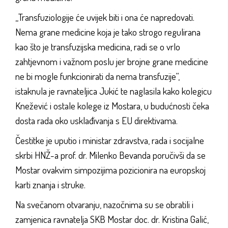
„Transfuziologije će uvijek biti i ona će napredovati.
Nema grane medicine koja je tako strogo regulirana
kao što je transfuzijska medicina, radi se o vrlo
zahtjevnom i važnom poslu jer brojne grane medicine
ne bi mogle funkcionirati da nema transfuzije“,
istaknula je ravnateljica Jukić te naglasila kako kolegicu
Knežević i ostale kolege iz Mostara, u budućnosti čeka
dosta rada oko usklađivanja s EU direktivama.
Čestitke je uputio i ministar zdravstva, rada i socijalne
skrbi HNŽ-a prof. dr. Milenko Bevanda poručivši da se
Mostar ovakvim simpozijima pozicionira na europskoj
karti znanja i struke.
Na svečanom otvaranju, nazočnima su se obratili i
zamjenica ravnatelja SKB Mostar doc. dr. Kristina Galić,