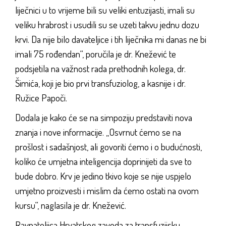
liječnici u to vrijeme bili su veliki entuzijasti, imali su
veliku hrabrost i usudili su se uzeti takvu jednu dozu
krvi. Da nije bilo davateljice i tih liječnika mi danas ne bi
imali 75 rođendan“, poručila je dr. Knežević te
podsjetila na važnost rada prethodnih kolega, dr.
Šimića, koji je bio prvi transfuziolog, a kasnije i dr.
Ružice Papoči.
Dodala je kako će se na simpoziju predstaviti nova
znanja i nove informacije. „Osvrnut ćemo se na
prošlost i sadašnjost, ali govoriti ćemo i o budućnosti,
koliko će umjetna inteligencija doprinijeti da sve to
bude dobro. Krv je jedino tkivo koje se nije uspjelo
umjetno proizvesti i mislim da ćemo ostati na ovom
kursu“, naglasila je dr. Knežević.
Ravnateljica Hrvatskog zavoda za transfuzijsku