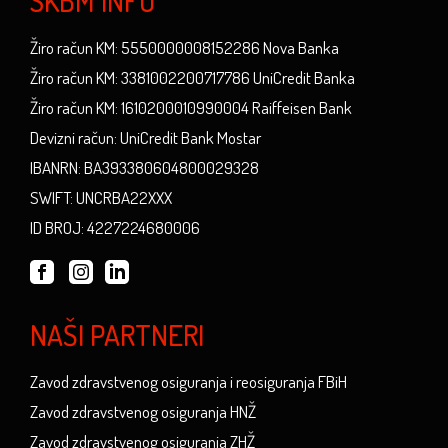
SKBM INFO
Žiro račun KM: 5550000008152286 Nova Banka
Žiro račun KM: 3381002200717786 UniCredit Banka
Žiro račun KM: 1610200010990004 Raiffeisen Bank
Devizni račun: UniCredit Bank Mostar
IBANRN: BA393380604800029328
SWIFT: UNCRBA22XXX
ID BROJ: 4227224680006
NAŠI PARTNERI
Zavod zdravstvenog osiguranja i reosiguranja FBiH
Zavod zdravstvenog osiguranja HNŽ
Zavod zdravstvenog osiguranja ZHŽ