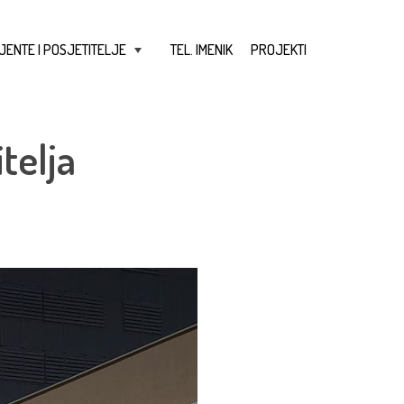
JENTE I POSJETITELJE
TEL. IMENIK
PROJEKTI
+
telja