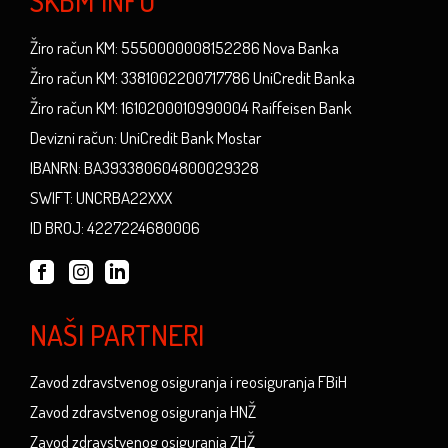
SKBM INFO
Žiro račun KM: 5550000008152286 Nova Banka
Žiro račun KM: 3381002200717786 UniCredit Banka
Žiro račun KM: 1610200010990004 Raiffeisen Bank
Devizni račun: UniCredit Bank Mostar
IBANRN: BA393380604800029328
SWIFT: UNCRBA22XXX
ID BROJ: 4227224680006
NAŠI PARTNERI
Zavod zdravstvenog osiguranja i reosiguranja FBiH
Zavod zdravstvenog osiguranja HNŽ
Zavod zdravstvenog osiguranja ZHŽ