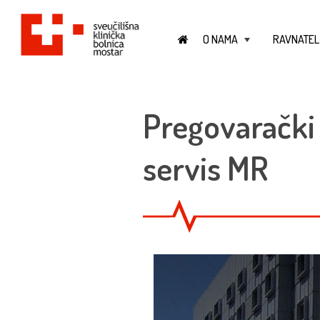
O NAMA
RAVNATEL
+
Pregovarački 
servis MR