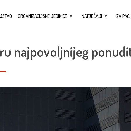
JSTVO
ORGANIZACIJSKE JEDINICE
NATJEČAJI
ZA PACI
+
+
ru najpovoljnijeg ponudit