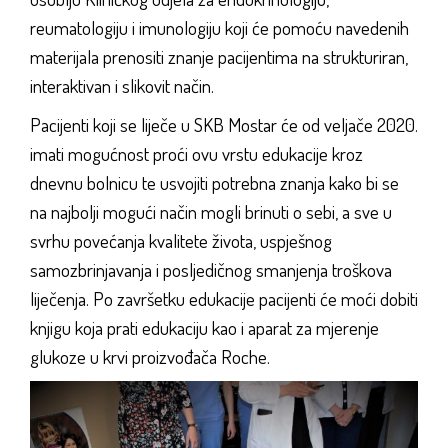
reumatologiju i imunologiju koji će pomoću navedenih
materijala prenositi znanje pacijentima na strukturiran,
interaktivan i slikovit način.
Pacijenti koji se liječe u SKB Mostar će od veljače 2020.
imati mogućnost proći ovu vrstu edukacije kroz
dnevnu bolnicu te usvojiti potrebna znanja kako bi se
na najbolji mogući način mogli brinuti o sebi, a sve u
svrhu povećanja kvalitete života, uspješnog
samozbrinjavanja i posljedičnog smanjenja troškova
liječenja. Po završetku edukacije pacijenti će moći dobiti
knjigu koja prati edukaciju kao i aparat za mjerenje
glukoze u krvi proizvođača Roche.