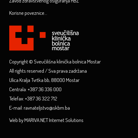
Zavod zdravstvenog osiguranja HBŽ
Korisne poveznice...
Copyright © Sveučilišna klinička bolnica Mostar
All rights reserved / Sva prava zadržana
Ulica Kralja Tvrtka bb, 88000 Mostar
Centrala: +387 36 336 000
Telefax: +387 36 322 712
E-mail: ravnateljstvo@skbm.ba
Web by MARIVA.NET Internet Solutions