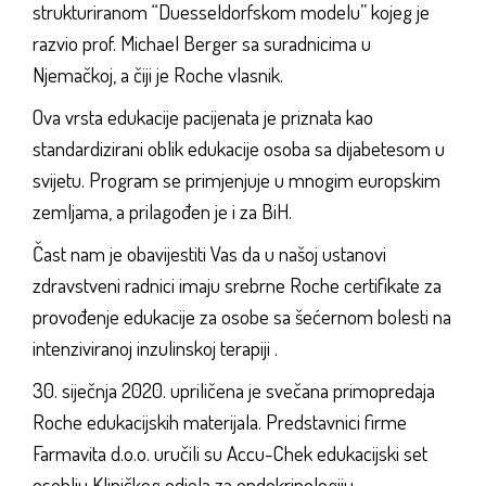
strukturiranom “Duesseldorfskom modelu” kojeg je
razvio prof. Michael Berger sa suradnicima u
Njemačkoj, a čiji je Roche vlasnik.
Ova vrsta edukacije pacijenata je priznata kao
standardizirani oblik edukacije osoba sa dijabetesom u
svijetu. Program se primjenjuje u mnogim europskim
zemljama, a prilagođen je i za BiH.
Čast nam je obavijestiti Vas da u našoj ustanovi
zdravstveni radnici imaju srebrne Roche certifikate za
provođenje edukacije za osobe sa šećernom bolesti na
intenziviranoj inzulinskoj terapiji .
30. siječnja 2020. upriličena je svečana primopredaja
Roche edukacijskih materijala. Predstavnici firme
Farmavita d.o.o. uručili su Accu-Chek edukacijski set
osoblju Kliničkog odjela za endokrinologiju,