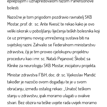
epilepsijom i uznapredovalom fazom Parkinsonove
bolesti.
Nazočne je tom prigodom pozdravio ravnatelj SKB
Mostar, prof. dr. sc. Ante Kvesić te rekao kako je ovo
veliki iskorak u poboljšanju liječenja teških bolesnika koji
će uz primjenu novog umreženog sustava biti na
svjetskoj razini. Zahvalio se Federalnom ministarstvu
zdravstva, čiji je tim proveo cjelokupnu projektnu
proceduru kao i mr. sc. Nataši Pejanović Škobić sa
Klinike za neurologiju SKB Mostar, inicijatoru projekta.
Ministar zdravstva FBiH, doc. dr. sc. Vjekoslav Mandić
također je nazočio ovom događaju te je u svom
obraćanju, između ostalog rekao: „Unatoč teškom
stanju u zdravstvu, ipak moramo ulagati u ovakve
stvari. Bez obzira na teške uvjete rada uvijek moramo