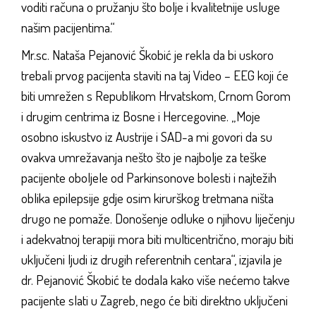
voditi računa o pružanju što bolje i kvalitetnije usluge
našim pacijentima.“
Mr.sc. Nataša Pejanović Škobić je rekla da bi uskoro
trebali prvog pacijenta staviti na taj Video – EEG koji će
biti umrežen s Republikom Hrvatskom, Crnom Gorom
i drugim centrima iz Bosne i Hercegovine. „Moje
osobno iskustvo iz Austrije i SAD-a mi govori da su
ovakva umrežavanja nešto što je najbolje za teške
pacijente oboljele od Parkinsonove bolesti i najtežih
oblika epilepsije gdje osim kirurškog tretmana ništa
drugo ne pomaže. Donošenje odluke o njihovu liječenju
i adekvatnoj terapiji mora biti multicentrično, moraju biti
uključeni ljudi iz drugih referentnih centara“, izjavila je
dr. Pejanović Škobić te dodala kako više nećemo takve
pacijente slati u Zagreb, nego će biti direktno uključeni