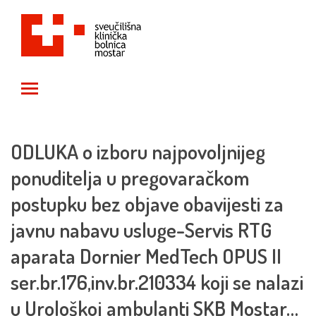
Toggle main menu visibility
ODLUKA o izboru najpovoljnijeg
ponuditelja u pregovaračkom
postupku bez objave obavijesti za
javnu nabavu usluge-Servis RTG
aparata Dornier MedTech OPUS II
ser.br.176,inv.br.210334 koji se nalazi
u Urološkoj ambulanti SKB Mostar…