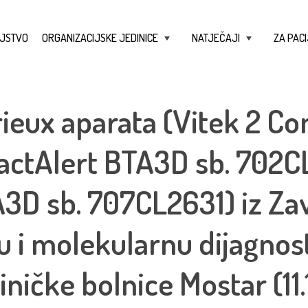
JSTVO
ORGANIZACIJSKE JEDINICE
NATJEČAJI
ZA PACI
+
+
ieux aparata (Vitek 2 Co
actAlert BTA3D sb. 702C
A3D sb. 707CL2631) iz Za
u i molekularnu dijagnos
iničke bolnice Mostar (11.