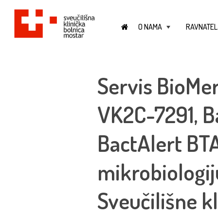
O NAMA
RAVNATEL
+
Servis BioMer
VK2C-7291, B
BactAlert BT
mikrobiologij
Sveučilišne kl