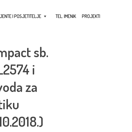
JENTE I POSJETITELJE
TEL. IMENIK
PROJEKTI
+
mpact sb.
L2574 i
voda za
tiku
10.2018.)