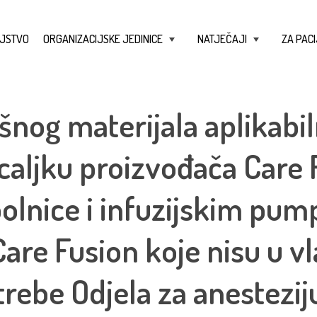
JSTVO
ORGANIZACIJSKE JEDINICE
NATJEČAJI
ZA PACI
+
+
nog materijala aplikabi
aljku proizvođača Care 
bolnice i infuzijskim pu
are Fusion koje nisu u vl
trebe Odjela za anestezij