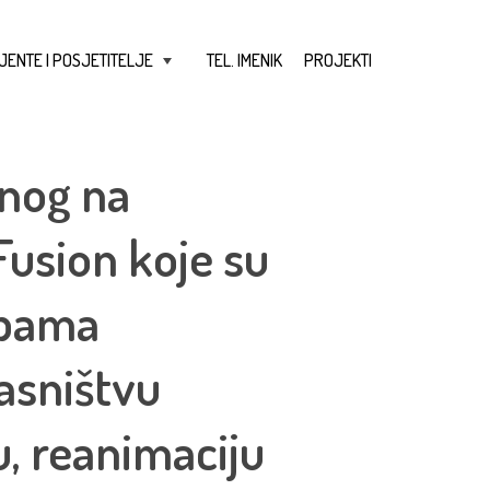
JENTE I POSJETITELJE
TEL. IMENIK
PROJEKTI
+
lnog na
Fusion koje su
mpama
asništvu
u, reanimaciju