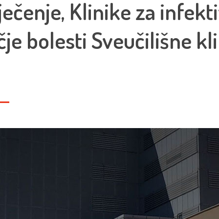
iječenje, Klinike za infekt
čje bolesti Sveučilišne kl