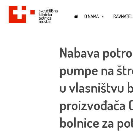
O NAMA
RAVNATEL
+
Nabava potroš
pumpe na štrc
u vlasništvu 
proizvođača C
bolnice za po