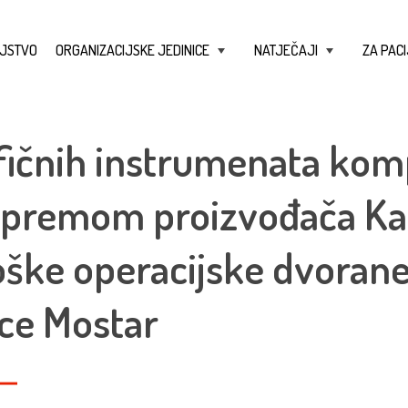
JSTVO
ORGANIZACIJSKE JEDINICE
NATJEČAJI
ZA PACI
+
+
ičnih instrumenata komp
premom proizvođača Karl
ške operacijske dvorane,
ice Mostar