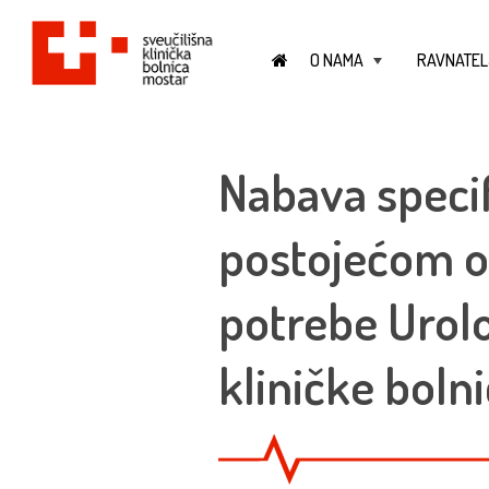
O NAMA
RAVNATEL
+
Nabava specif
postojećom o
potrebe Urolo
kliničke boln