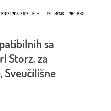
JENTE I POSJETITELJE
TEL. IMENIK
PROJEKTI
+
atibilnih sa
 Storz, za
 Sveučilišne