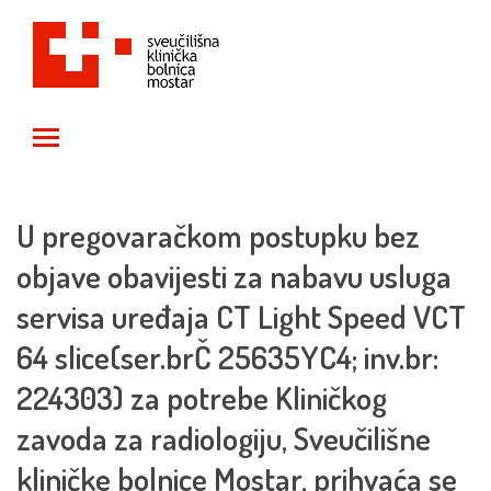
Toggle main menu visibility
U pregovaračkom postupku bez
objave obavijesti za nabavu usluga
servisa uređaja CT Light Speed VCT
64 slice(ser.brČ 25635YC4; inv.br:
224303) za potrebe Kliničkog
zavoda za radiologiju, Sveučilišne
kliničke bolnice Mostar, prihvaća se