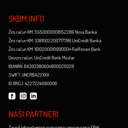
SKBM INFO
Žiro račun KM: 5550000008152286 Nova Banka
Žiro račun KM: 3381002200717786 UniCredit Banka
Žiro račun KM: 1610200010990004 Raiffeisen Bank
Devizni račun: UniCredit Bank Mostar
IBANRN: BA393380604800029328
SWIFT: UNCRBA22XXX
ID BROJ: 4227224680006
NAŠI PARTNERI
Zavod zdravstvenog osiguranja i reosiguranja FBiH