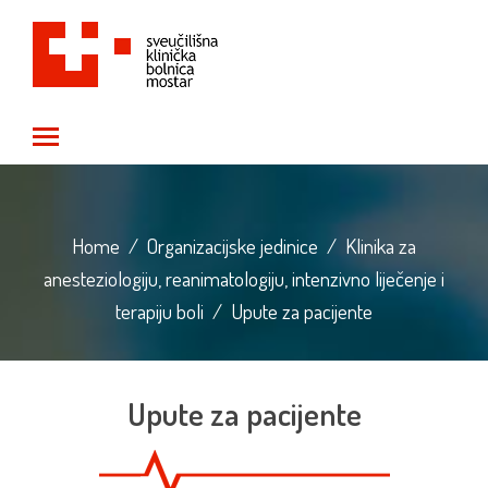
Toggle main menu visibility
Home
/
Organizacijske jedinice
/
Klinika za
anesteziologiju, reanimatologiju, intenzivno liječenje i
terapiju boli
/
Upute za pacijente
Upute za pacijente