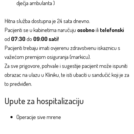
dječja ambulanta )
Hitna služba dostupna je 24 sata dnevno.
Pacijenti se u kabinetima naručuju
osobno
ili
telefonski
od
07:30
do
09:00 sati!
Pacijenti trebaju imati ovjerenu zdravstvenu iskaznicu s
važećom premijom osiguranja (markicu).
Za sve prigovore, pohvale i sugestije pacijent može ispuniti
obrazac na ulazu u Kliniku, te isti ubaciti u sandučić koji je za
to predviđen.
Upute za hospitalizaciju
Operacije sive mrene