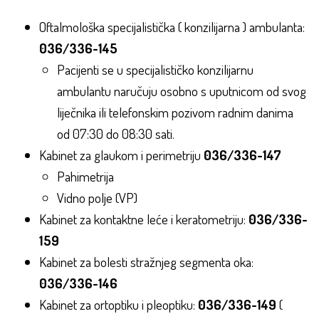
Oftalmološka specijalistička ( konzilijarna ) ambulanta:
036/336-145
Pacijenti se u specijalističko konzilijarnu
ambulantu naručuju osobno s uputnicom od svog
liječnika ili telefonskim pozivom radnim danima
od 07:30 do 08:30 sati.
Kabinet za glaukom i perimetriju
036/336-147
Pahimetrija
Vidno polje (VP)
Kabinet za kontaktne leće i keratometriju:
036/336-
159
Kabinet za bolesti stražnjeg segmenta oka:
036/336-146
Kabinet za ortoptiku i pleoptiku:
036/336-149
(