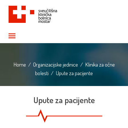
Toggle main menu visibility
Home
/
Organizacijske jedinice
/
Klinika za očne
bolesti
/
Upute za pacijente
Upute za pacijente