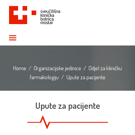
Toggle main menu visibility
Home
/
Organizacijske jedinice
/
Odjel za kliničku
farmakologiju
/
Upute za pacijente
Upute za pacijente