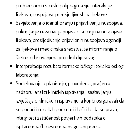
problemom u smislu polipragmazije, interakcije
lijekova, nuspojava, preosjetljivosti na lijekove;
Savjetovanje o identificiranju i prijavljivanju nuspojava,
prikupljanje i evaluacija prijava o sumnji na nuspojave
lijekova, prosljeđivanje prijavljenih nuspojava agenciji
za lijekove i medicinska sredstva, te informiranje o
štetnim djelovanjima pojedinih lijekova;
Interpretacija rezultata farmakološkog i toksikološkog
laboratorija;
Sudjelovanje u planiranju, provođenja, praćenju,
nadzoru, analizi kliničkih ispitivanja i sastavljanju
izvještaja o kliničkom ispitivanju, a koji bi osiguravali da
su podaci i rezultati pouzdani i točni te da su prava,
integritet i zaštićenost povjerljivih podataka o
ispitanicima/bolesnicima osigurani prema