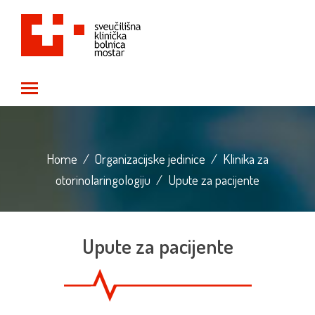
Toggle main menu visibility
Home
/
Organizacijske jedinice
/
Klinika za
otorinolaringologiju
/
Upute za pacijente
Upute za pacijente