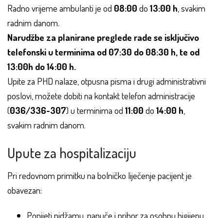
Radno vrijeme ambulanti je od
08:00
do
13:00 h
, svakim
radnim danom.
Narudžbe za planirane preglede rade se isključivo
telefonski u terminima od 07:30 do 08:30 h, te od
13:00h do 14:00 h.
Upite za PHD nalaze, otpusna pisma i drugi administrativni
poslovi, možete dobiti na kontakt telefon administracije
(
036/336-307
) u terminima od
11:00
do
14:00 h
,
svakim radnim danom.
Upute za hospitalizaciju
Pri redovnom primitku na bolničko liječenje pacijent je
obavezan:
Ponijeti pidžamu, papuče i pribor za osobnu higijenu