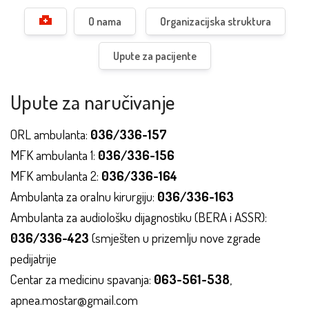
O nama
Organizacijska struktura
Upute za pacijente
Upute za naručivanje
ORL ambulanta:
036/336-157
MFK ambulanta 1:
036/336-156
MFK ambulanta 2:
036/336-164
Ambulanta za oralnu kirurgiju:
036/336-163
Ambulanta za audiološku dijagnostiku (BERA i ASSR):
036/336-423
(smješten u prizemlju nove zgrade
pedijatrije
Centar za medicinu spavanja:
063-561-538
,
apnea.mostar@gmail.com