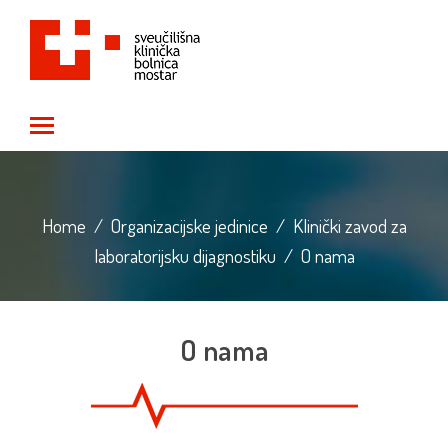
Toggle main menu visibility
Home
/
Organizacijske jedinice
/
Klinički zavod za
laboratorijsku dijagnostiku
/
O nama
O nama