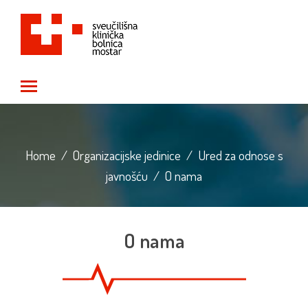
Toggle main menu visibility
Home
/
Organizacijske jedinice
/
Ured za odnose s
javnošću
/
O nama
O nama