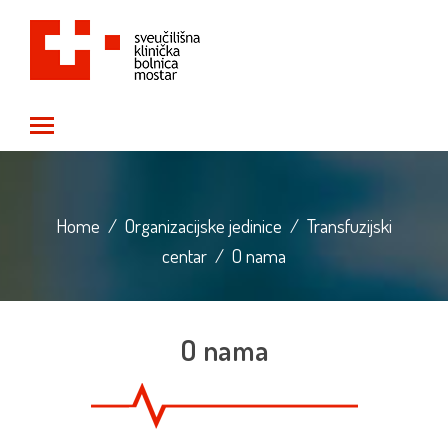
Toggle main menu visibility
Home
/
Organizacijske jedinice
/
Transfuzijski
centar
/
O nama
O nama