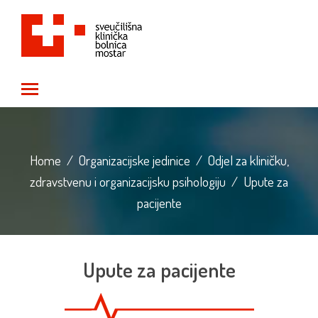
Toggle main menu visibility
Home
/
Organizacijske jedinice
/
Odjel za kliničku,
zdravstvenu i organizacijsku psihologiju
/
Upute za
pacijente
Upute za pacijente